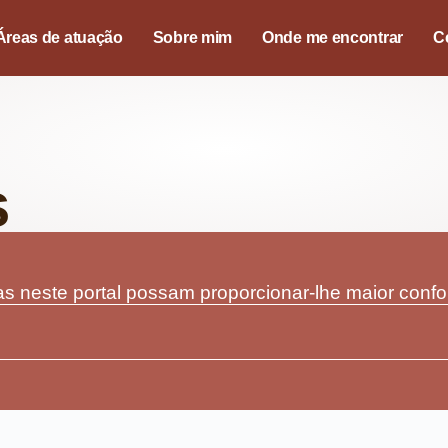
Áreas de atuação
Sobre mim
Onde me encontrar
C
s
e inovações no campo da
 neste portal possam proporcionar-lhe maior confort