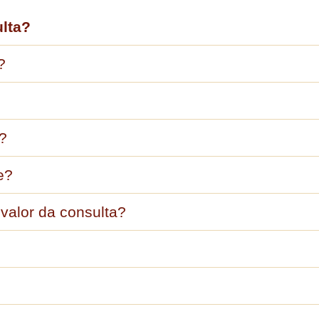
lta?
?
o?
e?
valor da consulta?