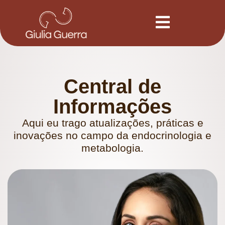
P
u
l
a
r
p
a
r
Central de
a
o
c
Informações
o
n
Aqui eu trago atualizações, práticas e
t
inovações no campo da endocrinologia e
e
ú
metabologia.
d
o